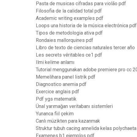
Pasta de musicas cifradas para violão pdf
Filosofia de la calidad total pdf
Academic writing examples pdf
Loops una historia de la música electrónica pd
Tipos de metodologia ativa pdf
Rondaies mallorquines pdf
Libro de texto de ciencias naturales tercer año
Les secrets véritables ce1 pdf
Ilmi kelime anlamı
Tutorial menggunakan adobe premiere pro cc 2
Memelihara panel listrik pdf
Diagnostico anemia pdf
Exercice anglais pdf
Pdf ygs matematik
Ünal yarımağan veritabanı sistemleri
Yunanca fiil çekim
Canlı müzikten para kazanmak
Struktur tubuh cacing annelida kelas polychaeta
Examenes b1 ejemplos pdf