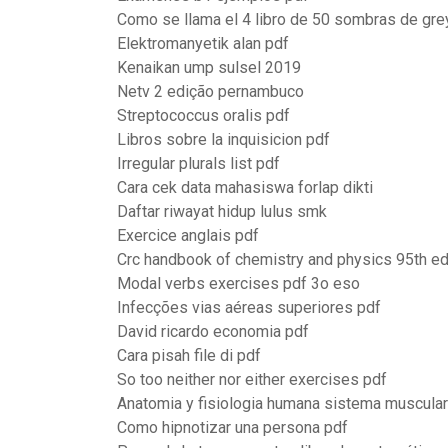
Como se llama el 4 libro de 50 sombras de gre
Elektromanyetik alan pdf
Kenaikan ump sulsel 2019
Netv 2 edição pernambuco
Streptococcus oralis pdf
Libros sobre la inquisicion pdf
Irregular plurals list pdf
Cara cek data mahasiswa forlap dikti
Daftar riwayat hidup lulus smk
Exercice anglais pdf
Crc handbook of chemistry and physics 95th ed
Modal verbs exercises pdf 3o eso
Infecções vias aéreas superiores pdf
David ricardo economia pdf
Cara pisah file di pdf
So too neither nor either exercises pdf
Anatomia y fisiologia humana sistema muscular
Como hipnotizar una persona pdf