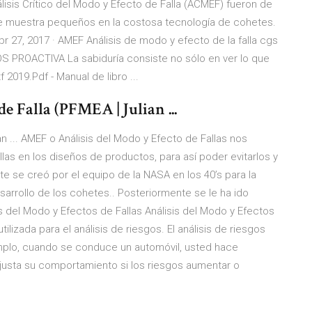
lisis Crítico del Modo y Efecto de Falla (ACMEF) fueron de
e muestra pequeños en la costosa tecnología de cohetes.
pr 27, 2017 · AMEF Análisis de modo y efecto de la falla cgs
PROACTIVA La sabiduría consiste no sólo en ver lo que
 2019.Pdf - Manual de libro ...
e Falla (PFMEA | Julian ...
n ... AMEF o Análisis del Modo y Efecto de Fallas nos
allas en los diseños de productos, para así poder evitarlos y
e se creó por el equipo de la NASA en los 40’s para la
sarrollo de los cohetes.. Posteriormente se le ha ido
 del Modo y Efectos de Fallas Análisis del Modo y Efectos
lizada para el análisis de riesgos. El análisis de riesgos
mplo, cuando se conduce un automóvil, usted hace
justa su comportamiento si los riesgos aumentar o