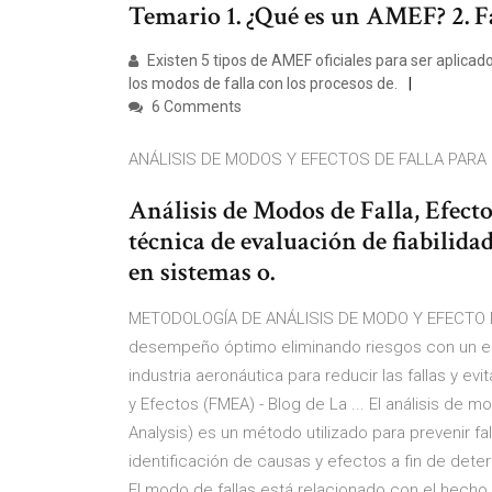
Temario 1. ¿Qué es un AMEF? 2. F
Existen 5 tipos de AMEF oficiales para ser aplic
los modos de falla con los procesos de.
6 Comments
ANÁLISIS DE MODOS Y EFECTOS DE FALLA PARA
Análisis de Modos de Falla, Efecto
técnica de evaluación de fiabilidad
en sistemas o.
METODOLOGÍA DE ANÁLISIS DE MODO Y EFECTO DE 
desempeño óptimo eliminando riesgos con un enf
industria aeronáutica para reducir las fallas y evi
y Efectos (FMEA) - Blog de La ... El análisis de 
Analysis) es un método utilizado para prevenir fa
identificación de causas y efectos a fin de determi
El modo de fallas está relacionado con el hech