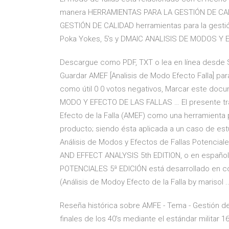
manera HERRAMIENTAS PARA LA GESTIÓN DE CAL
GESTIÓN DE CALIDAD herramientas para la gestió
Poka Yokes, 5's y DMAIC ANALISIS DE MODOS Y
Descargue como PDF, TXT o lea en línea desde S
Guardar AMEF [Analisis de Modo Efecto Falla] pa
como útil 0 0 votos negativos, Marcar este docu
MODO Y EFECTO DE LAS FALLAS … El presente tra
Efecto de la Falla (AMEF) como una herramienta p
producto; siendo ésta aplicada a un caso de est
Análisis de Modos y Efectos de Fallas Potencia
AND EFFECT ANALYSIS 5th EDITION, o en españ
POTENCIALES 5ª EDICIÓN está desarrollado en co
(Análisis de Modoy Efecto de la Falla by marisol ..
Reseña histórica sobre AMFE - Tema - Gestión d
finales de los 40’s mediante el estándar militar 1