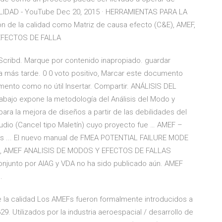
IDAD - YouTube Dec 20, 2015 · HERRAMIENTAS PARA LA
n de la calidad como Matriz de causa efecto (C&E), AMEF,
 EFECTOS DE FALLA
cribd. Marque por contenido inapropiado. guardar
ra más tarde. 0 0 voto positivo, Marcar este documento
mento como no útil Insertar. Compartir. ANÁLISIS DEL
bajo expone la metodología del Análisis del Modo y
ara la mejora de diseños a partir de las debilidades del
udio (Cancel tipo Maletín) cuyo proyecto fue … AMEF –
les ... El nuevo manual de FMEA POTENTIAL FAILURE MODE
ol, AMEF ANALISIS DE MODOS Y EFECTOS DE FALLAS
njunto por AIAG y VDA no ha sido publicado aún. AMEF
.
e la calidad Los AMEFs fueron formalmente introducidos a
629. Utilizados por la industria aeroespacial / desarrollo de