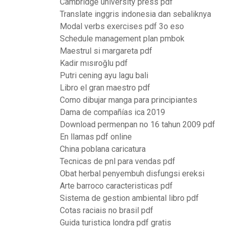
Cambridge university press pdf
Translate inggris indonesia dan sebaliknya
Modal verbs exercises pdf 3o eso
Schedule management plan pmbok
Maestrul si margareta pdf
Kadir mısıroğlu pdf
Putri cening ayu lagu bali
Libro el gran maestro pdf
Como dibujar manga para principiantes
Dama de compañías ica 2019
Download permenpan no 16 tahun 2009 pdf
En llamas pdf online
China poblana caricatura
Tecnicas de pnl para vendas pdf
Obat herbal penyembuh disfungsi ereksi
Arte barroco caracteristicas pdf
Sistema de gestion ambiental libro pdf
Cotas raciais no brasil pdf
Guida turistica londra pdf gratis