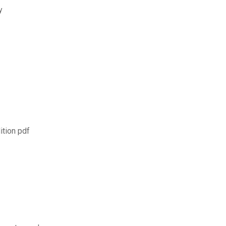
y
ition pdf