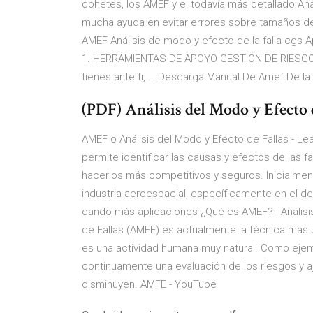
cohetes, los AMEF y el todavía más detallado Aná
mucha ayuda en evitar errores sobre tamaños d
AMEF Análisis de modo y efecto de la falla cgs A
1. HERRAMIENTAS DE APOYO GESTIÓN DE RIESGOS 
tienes ante ti, … Descarga Manual De Amef De Iatf
(PDF) Análisis del Modo y Efecto d
AMEF o Análisis del Modo y Efecto de Fallas - Lea
permite identificar las causas y efectos de las f
hacerlos más competitivos y seguros. Inicialment
industria aeroespacial, específicamente en el de
dando más aplicaciones ¿Qué es AMEF? | Análisis
de Fallas (AMEF) es actualmente la técnica más uti
es una actividad humana muy natural. Como eje
continuamente una evaluación de los riesgos y a
disminuyen. AMFE - YouTube