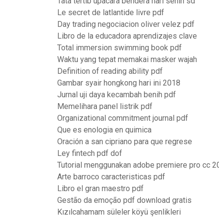
Tata tertib upacara bendera hari senin sd
Le secret de latlantide livre pdf
Day trading negociacion oliver velez pdf
Libro de la educadora aprendizajes clave
Total immersion swimming book pdf
Waktu yang tepat memakai masker wajah
Definition of reading ability pdf
Gambar syair hongkong hari ini 2018
Jurnal uji daya kecambah benih pdf
Memelihara panel listrik pdf
Organizational commitment journal pdf
Que es enologia en quimica
Oración a san cipriano para que regrese
Ley fintech pdf dof
Tutorial menggunakan adobe premiere pro cc 2
Arte barroco caracteristicas pdf
Libro el gran maestro pdf
Gestão da emoção pdf download gratis
Kızılcahamam süleler köyü şenlikleri