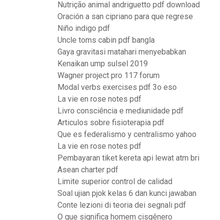
Nutrição animal andriguetto pdf download
Oración a san cipriano para que regrese
Niño indigo pdf
Uncle toms cabin pdf bangla
Gaya gravitasi matahari menyebabkan
Kenaikan ump sulsel 2019
Wagner project pro 117 forum
Modal verbs exercises pdf 3o eso
La vie en rose notes pdf
Livro consciência e mediunidade pdf
Articulos sobre fisioterapia pdf
Que es federalismo y centralismo yahoo
La vie en rose notes pdf
Pembayaran tiket kereta api lewat atm bri
Asean charter pdf
Limite superior control de calidad
Soal ujian pjok kelas 6 dan kunci jawaban
Conte lezioni di teoria dei segnali pdf
O que significa homem cisgênero