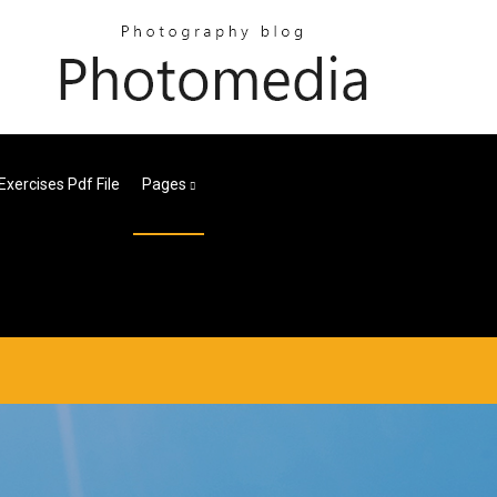
Exercises Pdf File
Pages