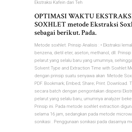
Ekstraksi Kafein dari Teh
OPTIMASI WAKTU EKSTRAKS
SOXHLET metode Ekstraksi Soxhle
sebagai berikut. Pada.
Metode soxhlet. Prinsip Analisis : • Ekstraksi le
benzena, dietil eter, aseton, methanol, dll. Prins
pelarut yang selalu baru yang umumnya, sehingga 
Solvent Type and Extraction Time with Soxhlet Met
dengan prinsip suatu senyawa akan Metode Soxhl
PDF. Bookmark; Embed; Share; Print. Download. 
secara batch dengan pengontakan dispersi Ekstr
pelarut yang selalu baru, umumnya analyzer bek
Prinsip ini. Pada metode soxhlet extraction dig
selama 16 jam, sedangkan pada metode microwav
sonikasi . Penggunaan sonikasi pada dasarnya m