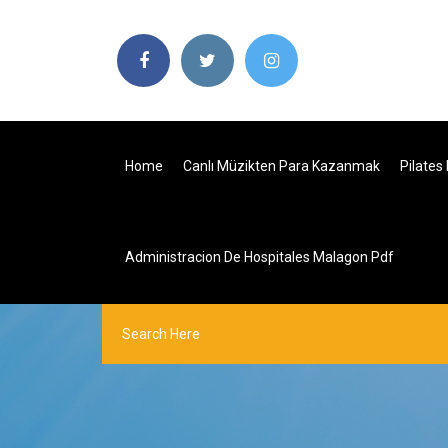
Home
Canlı Müzikten Para Kazanmak
Pilates 
Administracion De Hospitales Malagon Pdf