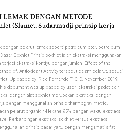
I LEMAK DENGAN METODE
t (Slamet. Sudarmadji prinsip kerja
mak dengan pelarut lemak seperti petroleum eter, petroleum
ip Dasar Soxhlet Prinsip soxhlet ialah ekstraksi menggunakan
terjadi ekstraksi kontiyu dengan jumlah Effect of the
hod of. Antioxidant Activity tersebut dalam pelarut, sesuai
et. Uploaded by: Rico Fernando T; 0; 0. November 2019;
This document was uploaded by user ekstraksi padat cair
aksi dengan alat soxhlet merupakan ekstraksi dengan
erja dengan menggunakan prinsip thermogravimetric.
unakan pelarut organik n-Hexane 95% dengan waktu ekstraksi
e Perbandingan ekstraksi soxhlet versus ekstraksi
enggunakan prinsip dasar yaitu dengan mengamati sifat