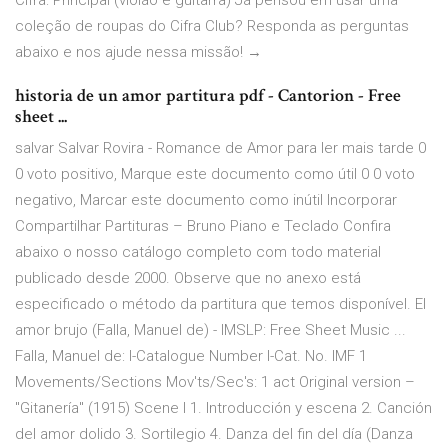
Cifra: Principal (violão e guitarra) Já pensou em usar uma
coleção de roupas do Cifra Club? Responda as perguntas
abaixo e nos ajude nessa missão! →
historia de un amor partitura pdf - Cantorion - Free
sheet ...
salvar Salvar Rovira - Romance de Amor para ler mais tarde 0
0 voto positivo, Marque este documento como útil 0 0 voto
negativo, Marcar este documento como inútil Incorporar
Compartilhar Partituras – Bruno Piano e Teclado Confira
abaixo o nosso catálogo completo com todo material
publicado desde 2000. Observe que no anexo está
especificado o método da partitura que temos disponível. El
amor brujo (Falla, Manuel de) - IMSLP: Free Sheet Music ...
Falla, Manuel de: I-Catalogue Number I-Cat. No. IMF 1
Movements/Sections Mov'ts/Sec's: 1 act Original version –
"Gitanería" (1915) Scene I 1. Introducción y escena 2. Canción
del amor dolido 3. Sortilegio 4. Danza del fin del día (Danza