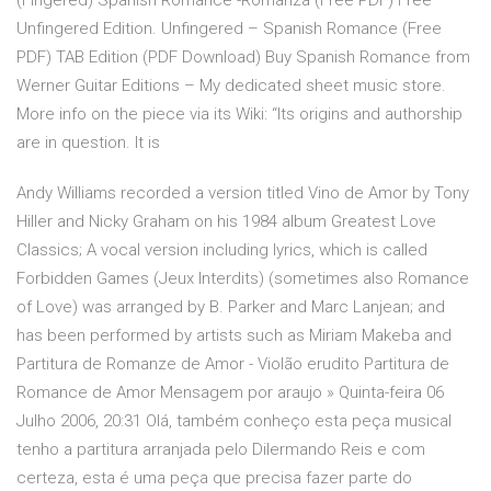
(Fingered) Spanish Romance -Romanza (Free PDF) Free
Unfingered Edition. Unfingered – Spanish Romance (Free
PDF) TAB Edition (PDF Download) Buy Spanish Romance from
Werner Guitar Editions – My dedicated sheet music store.
More info on the piece via its Wiki: “Its origins and authorship
are in question. It is
Andy Williams recorded a version titled Vino de Amor by Tony
Hiller and Nicky Graham on his 1984 album Greatest Love
Classics; A vocal version including lyrics, which is called
Forbidden Games (Jeux Interdits) (sometimes also Romance
of Love) was arranged by B. Parker and Marc Lanjean; and
has been performed by artists such as Miriam Makeba and
Partitura de Romanze de Amor - Violão erudito Partitura de
Romance de Amor Mensagem por araujo » Quinta-feira 06
Julho 2006, 20:31 Olá, também conheço esta peça musical
tenho a partitura arranjada pelo Dilermando Reis e com
certeza, esta é uma peça que precisa fazer parte do