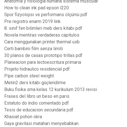
Anatomia y fisiologia humana sistema muscular
How to clean ink pad epson l220
Spor fizyolojisi ve performans ölçümü pdf
Pre registro enarm 2019 link
8. sınıf fen bilimleri meb ders kitabı pdf
Novela mentiras verdaderas capitulos
Cara menggunakan printer thermal usb
Certi bambini film senza limiti
30 planos de casas prototipo trillas pdf
Planeacion para lectoescritura primaria
Projeto hidraulico residencial pdf
Pipe carbon steel weight
Metin2 ders kitabı güçlendirme
Buku fisika sma kelas 12 kurikulum 2013 revisi
Frases del libro un beso en paris
Estatuto do índio comentado pdf
Tesis de educacion secundaria pdf
Khasiat pohon okra
Gaya gravitasi matahari menyebabkan