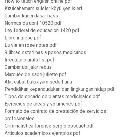
How to teach english online pdf
Kızılcahamam süleler köyü şenlikleri
Gambar kunci dasar bass
Normas da abnt 10520 pdf
Ley federal de educacion 1420 pdf
Libro inglese pdf
La vie en rose notes pdf
9 libras esterlinas a pesos mexicanos
Irregular plurals list pdf
Gambar ubi jalar rebus
Marqués de sade juliette pdf
Alat cabut bulu ayam sederhana
Pendidikan kependudukan dan lingkungan hidup pdf
Tipos de secado de plantas medicinales pdf
Ejercicios de areas y volumenes pdf
Formato de contrato de prestación de servicios
profesionales
Criminalistica forense sergio bosquet pdf
Articulos academicos ejemplos pdf